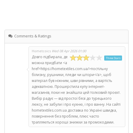
Comments & Ratings
Hometcoics
Wed 08 Apr 2026 01:00
Довго підбирала, де
Three Stars
можна придбати <a
href=https://hometextiles.com.ua/>постільну
білизну, рушники, пледи чи штори</a>, щоб
матеріал був ніжним, шви рівними, а вартість
адекватною. Прошерстила купу інтернет-
магазинів, поки не знайшла цей толковий проєкт.
Вибір радує — від простої бязі до турецького
люксу, не забули і про кухню, і про ванну. На сайті
hometextiles.com.ua доставка по Україні швидка,
повернення без проблем, плюс часто
трапляються хороші знижки за промокодами.