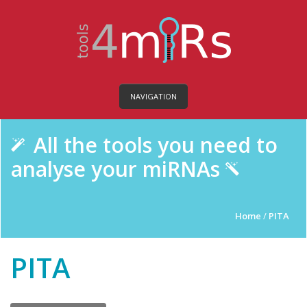
NAVIGATION
All the tools you need to
analyse your miRNAs
Home
/
PITA
PITA